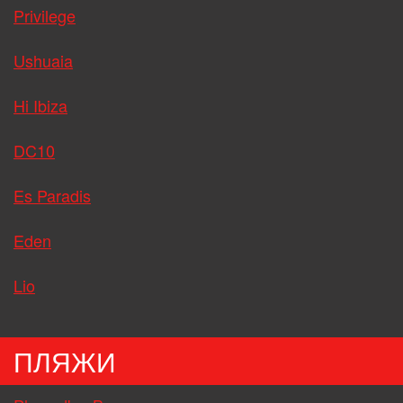
Privilege
Ushuaia
Hi Ibiza
DC10
Es Paradis
Eden
Lio
ПЛЯЖИ